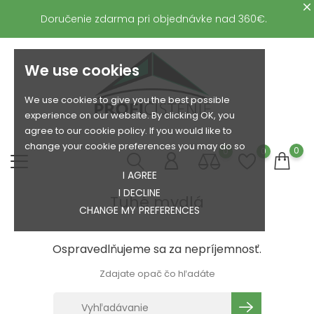
Doručenie zdarma pri objednávke nad 360€.
We use cookies
We use cookies to give you the best possible
experience on our website. By clicking OK, you
agree to our cookie policy. If you would like to
change your cookie preferences you may do so
0
0
0
I AGREE
I DECLINE
Tuhé mydlá
CHANGE MY PREFERENCES
Ospravedlňujeme sa za nepríjemnosť.
Zdajate opač čo hľadáte