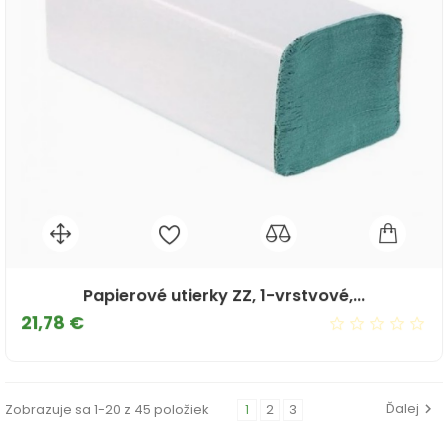
Papierové utierky ZZ, 1-vrstvové,...
Cena
21,78 €
Ďalej
Zobrazuje sa 1-20 z 45 položiek
1
2
3
