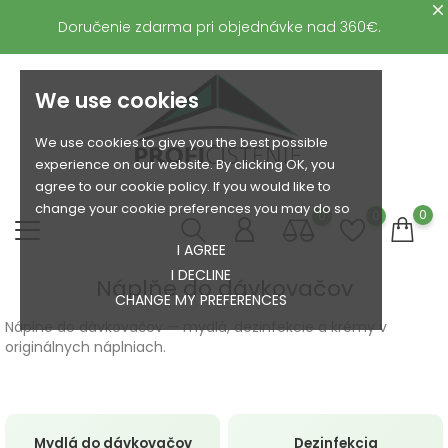
Doručenie zdarma pri objednávke nad 360€.
We use cookies
We use cookies to give you the best possible
experience on our website. By clicking OK, you
agree to our cookie policy. If you would like to
change your cookie preferences you may do so
0
0
0
I AGREE
I DECLINE
Náplňe do dávkovačov
CHANGE MY PREFERENCES
Náplne do dávkovačov — mydlá, dezinfekcie a krémy v
originálnych náplniach.
Mydlá do dávkovačov
Dezinfekcia