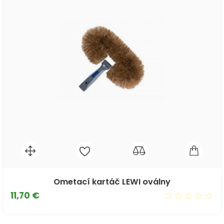
Ometací kartáč LEWI oválny
Cena
11,70 €