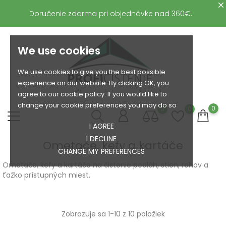
Doručenie zdarma pri objednávke nad 360€.
We use cookies
We use cookies to give you the best possible
experience on our website. By clicking OK, you
agree to our cookie policy. If you would like to
change your cookie preferences you may do so
0
0
0
I AGREE
I DECLINE
Ometače, kefy a kartáče
CHANGE MY PREFERENCES
Ometače, kefy a kartáče na čistenie podláh, stien, rohov a
ťažko prístupných miest.
Zobrazuje sa 1-10 z 10 položiek