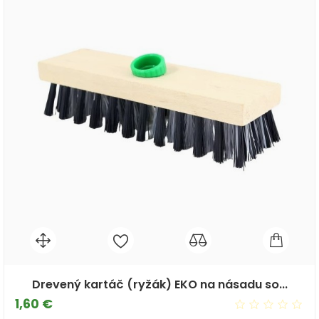
Drevený kartáč (ryžák) EKO na násadu so...
Cena
1,60 €