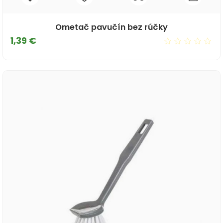
Ometač pavučín bez rúčky
Cena
1,39 €