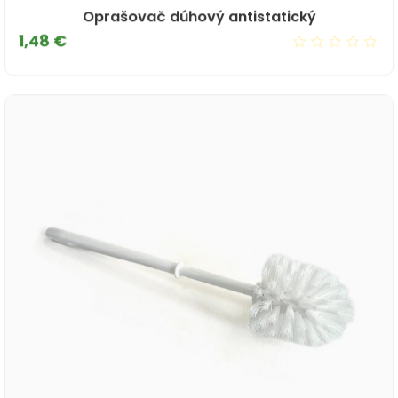
Oprašovač dúhový antistatický
Cena
1,48 €