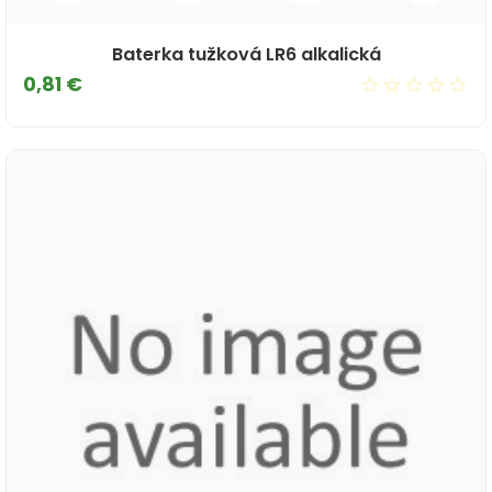
Baterka tužková LR6 alkalická
Cena
0,81 €