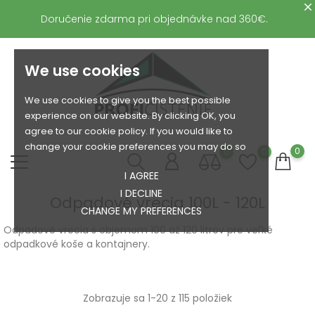
Doručenie zdarma pri objednávke nad 360€.
We use cookies
We use cookies to give you the best possible
experience on our website. By clicking OK, you
agree to our cookie policy. If you would like to
change your cookie preferences you may do so
0
0
0
I AGREE
I DECLINE
Odpadové vrecia 100L - 120L
CHANGE MY PREFERENCES
Odpadové vrecia s objemom 100 až 120 litrov pre veľké
odpadkové koše a kontajnery.
Zobrazuje sa 1-20 z 115 položiek