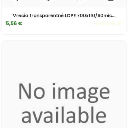
Vrecia transparentné LDPE 700x110/60mic...
Cena
5,56 €