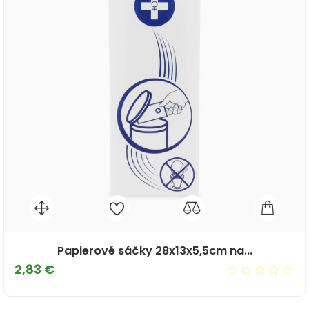
Papierové sáčky 28x13x5,5cm na...
Cena
2,83 €