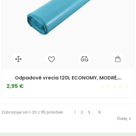
Odpadové vrecia 120L ECONOMY, MODRÉ,...
Cena
2,95 €
Zobrazuje sa 1-20 z 115 položiek
1
2
3
…
6
Ďalej
