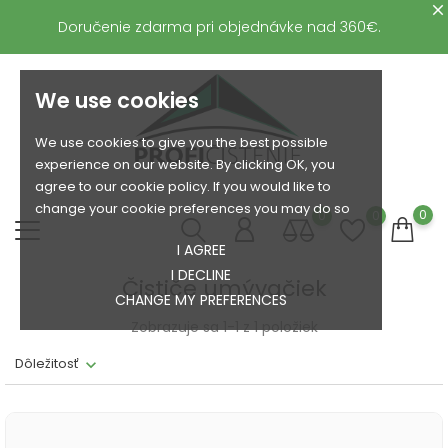
Doručenie zdarma pri objednávke nad 360€.
We use cookies
We use cookies to give you the best possible
experience on our website. By clicking OK, you
agree to our cookie policy. If you would like to
change your cookie preferences you may do so
0
0
0
I AGREE
I DECLINE
Čističe umývačiek
CHANGE MY PREFERENCES
Zobrazuje sa 1-1 z 1 položiek
Dôležitosť