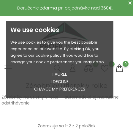
Doručenie zdarma pri objednávke nad 360€.
We use cookies
We use cookies to give you the best possible
experience on our website. By clicking OK, you
agree to our cookie policy. If you would like to
change your cookie preferences you may do so
0
0
0
I AGREE
I DECLINE
Zásobníky utierok v rolke
CHANGE MY PREFERENCES
Zásobníky na utierky v rolke — automatické aj manuálne
odstrihávanie.
Zobrazuje sa 1-2 z 2 položiek