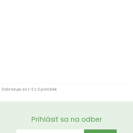
Zásobník papierových roliek KATRIN...
Cena
79,28 €
Zobrazuje sa 1-2 z 2 položiek
Prihlásiť sa na odber