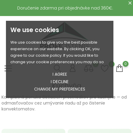
Doručenie zdarma pri objednávke nad 360€.
We use cookies
We use cookies to give you the best possible
experience on our website. By clicking OK, you
agree to our cookie policy. If you would like to
change your cookie preferences you may do so
0
0
0
I AGREE
I DECLINE
Kuchyňa
CHANGE MY PREFERENCES
Kompletná ponuka čistiacich prostriedkov pre kuchyne — od
odmasťovačov cez umývanie riadu až po čistenie
konvektomatov.