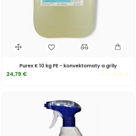
Purex K 10 kg PE - konvektomaty a grily
Cena
24,79 €