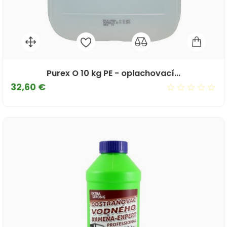
Purex O 10 kg PE - oplachovací...
Cena
32,60 €