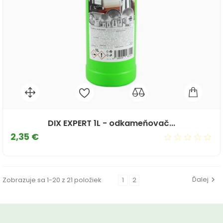
DIX EXPERT 1L - odkameňovač...
Cena
2,35 €
Ďalej
Zobrazuje sa 1-20 z 21 položiek
1
2
