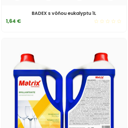
BADEX s vôňou eukalyptu 1L
Cena
1,64 €