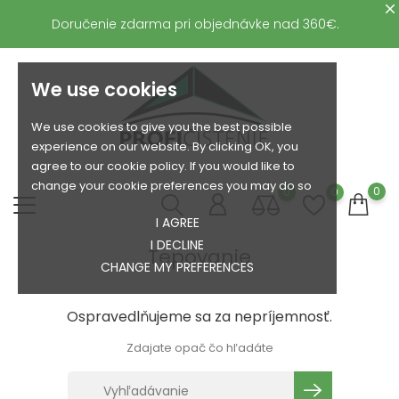
Doručenie zdarma pri objednávke nad 360€.
We use cookies
We use cookies to give you the best possible
experience on our website. By clicking OK, you
agree to our cookie policy. If you would like to
change your cookie preferences you may do so
0
0
0
I AGREE
I DECLINE
Tepovanie
CHANGE MY PREFERENCES
Ospravedlňujeme sa za nepríjemnosť.
Zdajate opač čo hľadáte