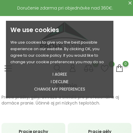
Doručenie zdarma pri objednávke nad 360€.
We use cookies
We use cookies to give you the best possible
experience on our website. By clicking OK, you
agree to our cookie policy. If you would like to
change your cookie preferences you may do so
0
0
0
I AGREE
I DECLINE
Pranie
CHANGE MY PREFERENCES
Pracie prášky, gély, aviváže a bielidlá pre profesionálne aj
domáce pranie. Účinné aj pri nízkych teplotách.
Pracie prachy
Pracie gély