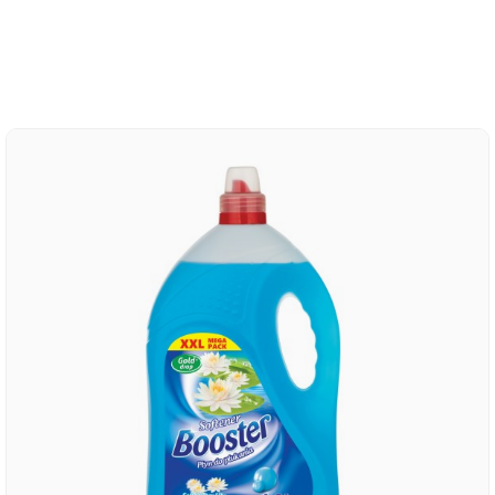
BOOSTER - koncentrovaný avivážny...
Cena
5,98 €