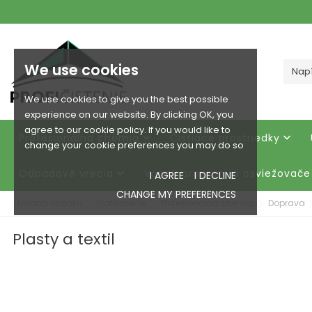
We use cookies
We use cookies to give you the best possible
experience on our website. By clicking OK, you
agree to our cookie policy. If you would like to
Profesionálna chémia
Čistiace prostriedky


change your cookie preferences you may do so
Odpadové vrecia
Vonný program a osviežovače

I AGREE
I DECLINE
CHANGE MY PREFERENCES
Úvodná stránka
Profičistenie
Profesionálna chémia
Doprava
Plasty a textil