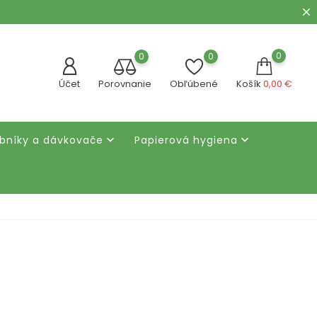
0
0
0
Účet
Porovnanie
Obľúbené
Košík
0,00 €
bníky a dávkovače
Papierová hygiena

