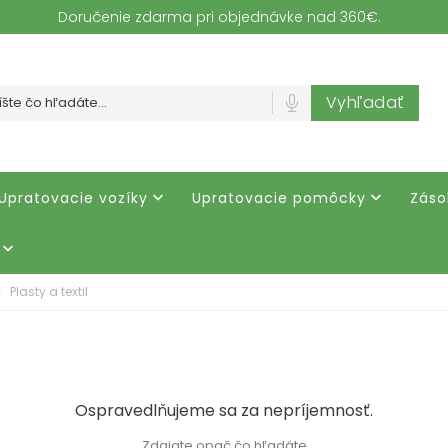
Doručenie zdarma pri objednávke nad 360€.
Vyhľadať
Upratovacie vozíky
Upratovacie pomôcky
Záso



Plasty a textil
Ospravedlňujeme sa za nepríjemnosť.
Zdajate opač čo hľadáte