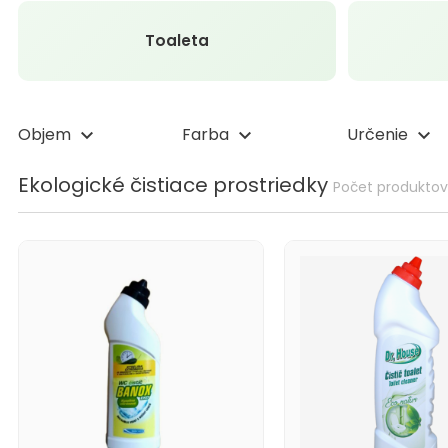
Toaleta
Objem
Farba
Určenie
keyboard_arrow_down
keyboard_arrow_down
keyboard_arrow_down
Ekologické čistiace prostriedky
Počet produktov