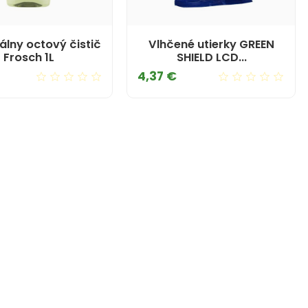
álny octový čistič
Vlhčené utierky GREEN
Frosch 1L
SHIELD LCD...
Cena
Cena
4,37 €