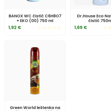
BANOX WC čistič C6H8O7
Dr.House Eco N
+ EKO (00) 750 ml
čistič 750
Cena
Cena
1,92 €
1,69 €
Green World leštenka na