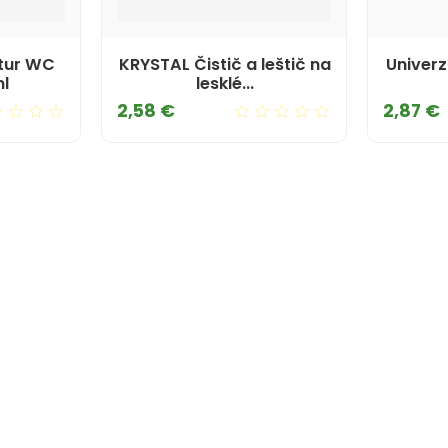
atur WC
KRYSTAL Čistič a leštič na
Univerz
ml
lesklé...
Cena
2,58 €
2,87 €