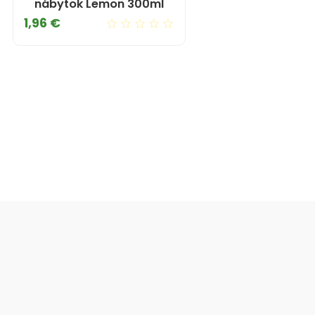
nábytok Lemon 300ml
Cena
1,96 €
Akcia
Nové produkty
Profi Cistenie
Slovensko
Najpredávanej