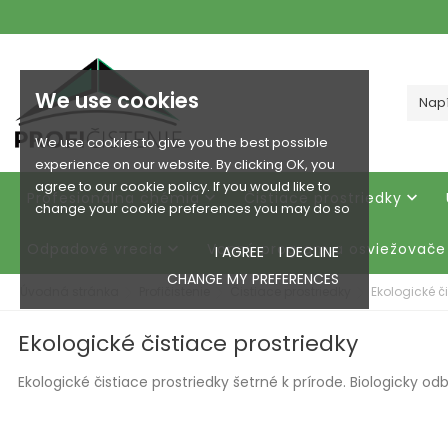
We use cookies
We use cookies to give you the best possible
experience on our website. By clicking OK, you
agree to our cookie policy. If you would like to
Profesionálna chémia
Čistiace prostriedky


change your cookie preferences you may do so
Odpadové vrecia
Vonný program a osviežovače

I AGREE
I DECLINE
CHANGE MY PREFERENCES
Úvodná stránka
Profičistenie
Čistiace prostriedky
Ekologické č
Ekologické čistiace prostriedky
Ekologické čistiace prostriedky šetrné k prírode. Biologicky o