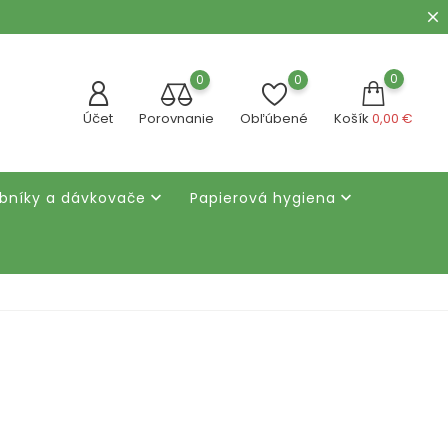
0
0
0
Účet
Porovnanie
Obľúbené
Košík
0,00 €
bníky a dávkovače
Papierová hygiena

