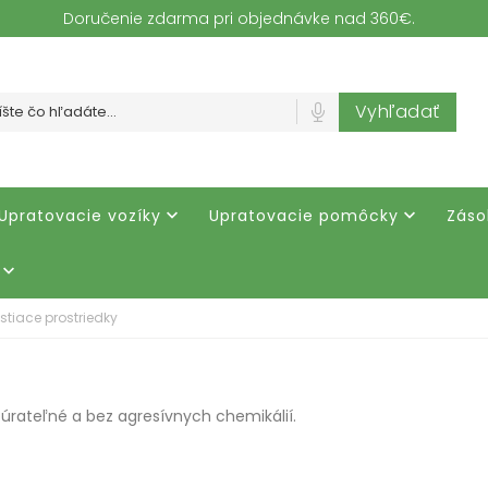
Doručenie zdarma pri objednávke nad 360€.
Vyhľadať
Upratovacie vozíky
Upratovacie pomôcky
Záso



istiace prostriedky
dbúrateľné a bez agresívnych chemikálií.