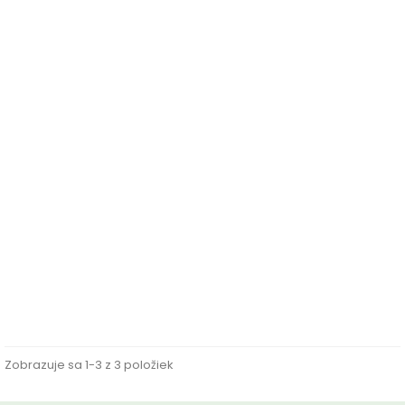
Papierová rolka 1vr KATRIN SYSTEM BASIC...
Cena
57,77 €
Zobrazuje sa 1-3 z 3 položiek