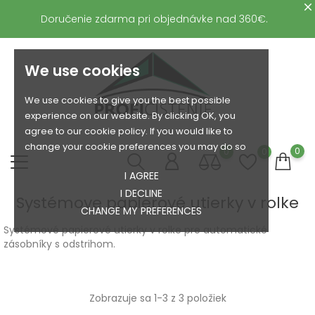
Doručenie zdarma pri objednávke nad 360€.
We use cookies
We use cookies to give you the best possible
experience on our website. By clicking OK, you
agree to our cookie policy. If you would like to
change your cookie preferences you may do so
0
0
0
I AGREE
I DECLINE
Systémove papierové utierky v rolke
CHANGE MY PREFERENCES
Systémové papierové utierky v rolke pre automatické
zásobníky s odstrihom.
Zobrazuje sa 1-3 z 3 položiek